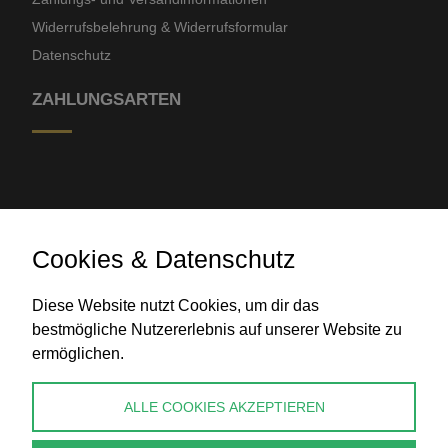
Widerrufsbelehrung & Widerrufsformular
Datenschutz
ZAHLUNGSARTEN
Cookies & Datenschutz
Banküberweisung
Diese Website nutzt Cookies, um dir das
bestmögliche Nutzererlebnis auf unserer Website zu
ermöglichen.
KONTAKT
ALLE COOKIES AKZEPTIEREN
info@perlenpresse.de