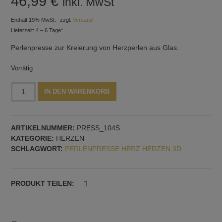
46,99
€
inkl. MwSt
Enthält 19% MwSt.
zzgl.
Versand
Lieferzeit: 4 – 6 Tage*
Perlenpresse zur Kreierung von Herzperlen aus Glas.
Vorrätig
Perlenpresse
Alternative:
IN DEN WARENKORB
mit
vier
3D-
ARTIKELNUMMER:
PRESS_104S
Herzen,
KATEGORIE:
HERZEN
vertikale
SCHLAGWORT:
PERLENPRESSE HERZ HERZEN 3D
Dornführung
Menge
PRODUKT TEILEN: