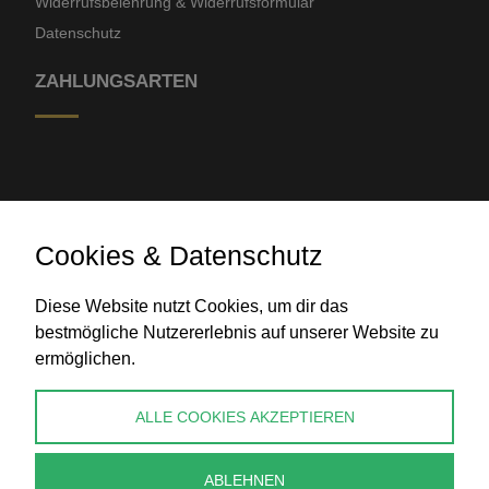
Widerrufsbelehrung & Widerrufsformular
Datenschutz
ZAHLUNGSARTEN
Cookies & Datenschutz
Banküberweisung
Diese Website nutzt Cookies, um dir das
bestmögliche Nutzererlebnis auf unserer Website zu
ermöglichen.
KONTAKT
ALLE COOKIES AKZEPTIEREN
info@perlenpresse.de
ABLEHNEN