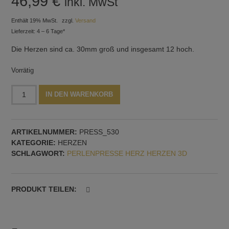
46,99
€
inkl. MwSt
Enthält 19% MwSt.
zzgl.
Versand
Lieferzeit: 4 – 6 Tage*
Die Herzen sind ca. 30mm groß und insgesamt 12 hoch.
Vorrätig
Perlenpresse
Alternative:
IN DEN WARENKORB
zwei
Herzen,
horizontale
ARTIKELNUMMER:
PRESS_530
und
KATEGORIE:
HERZEN
vertikale
SCHLAGWORT:
PERLENPRESSE HERZ HERZEN 3D
Dornführung
Menge
PRODUKT TEILEN: