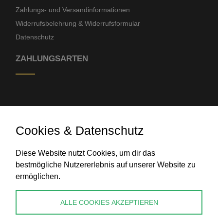
Zahlungs- und Versandinformationen
Widerrufsbelehrung & Widerrufsformular
Datenschutz
ZAHLUNGSARTEN
Cookies & Datenschutz
Diese Website nutzt Cookies, um dir das
Banküberweisung
bestmögliche Nutzererlebnis auf unserer Website zu
ermöglichen.
KONTAKT
ALLE COOKIES AKZEPTIEREN
info@perlenpresse.de