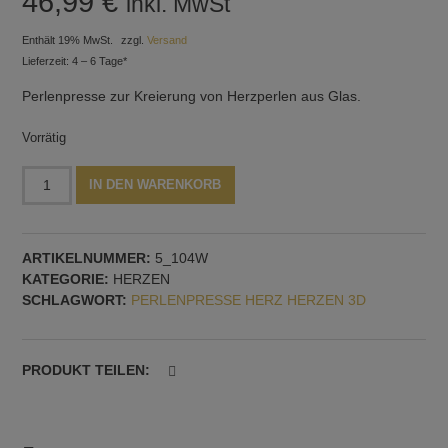
46,99
€
inkl. MwSt
Enthält 19% MwSt.
zzgl.
Versand
Lieferzeit: 4 – 6 Tage*
Perlenpresse zur Kreierung von Herzperlen aus Glas.
Vorrätig
Perlenpresse
Alternative:
IN DEN WARENKORB
mit
vier
3D-
ARTIKELNUMMER:
5_104W
Herzen,
KATEGORIE:
HERZEN
horizontale
SCHLAGWORT:
PERLENPRESSE HERZ HERZEN 3D
Dornführung
Menge
PRODUKT TEILEN: