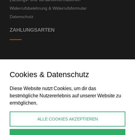
Widerrufsbelehrung & Widerrufsformular
Datenschutz
ZAHLUNGSARTEN
Cookies & Datenschutz
Diese Website nutzt Cookies, um dir das
Banküberweisung
bestmögliche Nutzererlebnis auf unserer Website zu
ermöglichen.
KONTAKT
ALLE COOKIES AKZEPTIEREN
info@perlenpresse.de