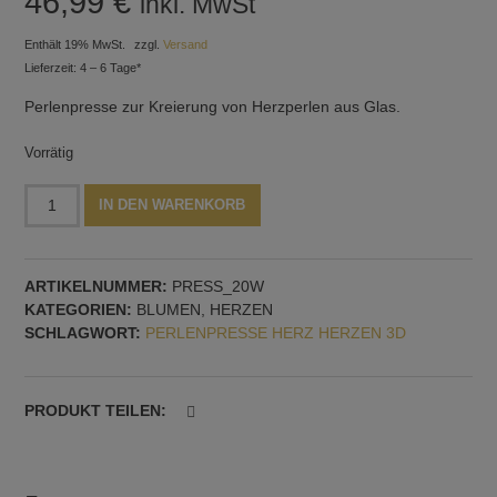
46,99
€
inkl. MwSt
Enthält 19% MwSt.
zzgl.
Versand
Lieferzeit: 4 – 6 Tage*
Perlenpresse zur Kreierung von Herzperlen aus Glas.
Vorrätig
Perlenpresse
Alternative:
IN DEN WARENKORB
mit
zwei
Formen:
ARTIKELNUMMER:
PRESS_20W
Herz
KATEGORIEN:
BLUMEN
,
HERZEN
und
SCHLAGWORT:
PERLENPRESSE HERZ HERZEN 3D
Blume,
horizontale
Dornführung
Menge
PRODUKT TEILEN: