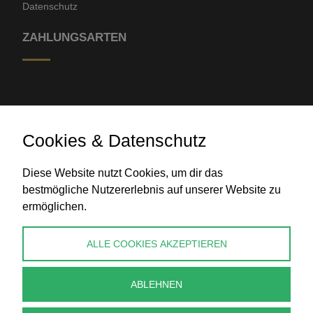
Datenschutz
ZAHLUNGSARTEN
Cookies & Datenschutz
Diese Website nutzt Cookies, um dir das
Banküberweisung
bestmögliche Nutzererlebnis auf unserer Website zu
ermöglichen.
KONTAKT
ALLE COOKIES AKZEPTIEREN
info@perlenpresse.de
ABLEHNEN
Vertrag widerrufen