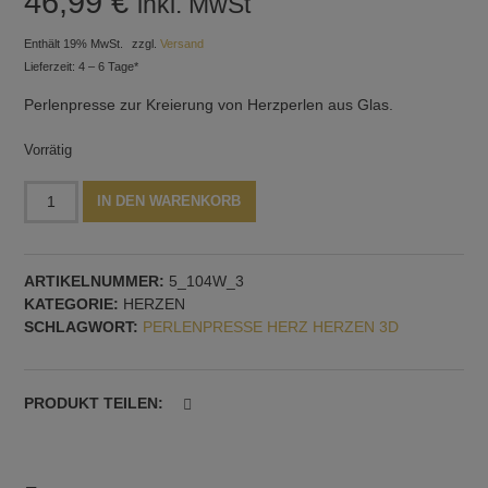
46,99
€
inkl. MwSt
Enthält 19% MwSt.
zzgl.
Versand
Lieferzeit: 4 – 6 Tage*
Perlenpresse zur Kreierung von Herzperlen aus Glas.
Vorrätig
Perlenpresse
Alternative:
IN DEN WARENKORB
mit
drei
3D-
ARTIKELNUMMER:
5_104W_3
Herzen,
KATEGORIE:
HERZEN
horizontale
SCHLAGWORT:
PERLENPRESSE HERZ HERZEN 3D
Dornführung
Menge
PRODUKT TEILEN: