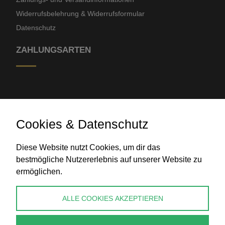
Widerrufsbelehrung & Widerrufsformular
Datenschutz
ZAHLUNGSARTEN
Cookies & Datenschutz
Diese Website nutzt Cookies, um dir das
Banküberweisung
bestmögliche Nutzererlebnis auf unserer Website zu
ermöglichen.
KONTAKT
ALLE COOKIES AKZEPTIEREN
info@perlenpresse.de