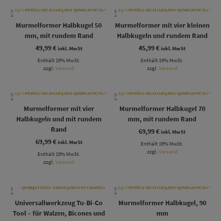
Murmelformer Halbkugel 50
Murmelformer mit vier kleinen
mm, mit rundem Rand
Halbkugeln und rundem Rand
49,99
€
45,99
€
inkl. MwSt
inkl. MwSt
Enthält 19% MwSt.
Enthält 19% MwSt.
zzgl.
Versand
zzgl.
Versand
Murmelformer mit vier
Murmelformer Halbkugel 70
Halbkugeln und mit rundem
mm, mit rundem Rand
Rand
69,99
€
inkl. MwSt
69,99
€
inkl. MwSt
Enthält 19% MwSt.
zzgl.
Versand
Enthält 19% MwSt.
zzgl.
Versand
Universallwerkzeug Tu-Bi-Co
Murmelformer Halbkugel, 90
Tool – für Walzen, Bicones und
mm