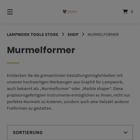
Springe
zum
0
Inhalt
LAMPWORK TOOLS STORE
SHOP
MURMELFORMER
Murmelformer
Entdecken Sie die grenzenlosen Gestaltungsmöglichkeiten mit
unseren hochwertigen Werkzeugen aus Graphit für Lampwork,
auch bekannt als „Murmelformer“ oder „Marble shaper“. Diese
präzisionsgefertigten Instrumente ermöglichen es Ihnen, nicht nur
perfekte Murmeln zu kreieren, sondern auch eine Vielzahl anderer
Freiformen zu gestalten.