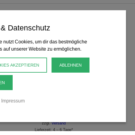
 & Datenschutz
 nutzt Cookies, um dir das bestmögliche
s auf unserer Website zu ermöglichen.
KIES AKZEPTIEREN
ABLEHNEN
Formwerkzeug für konische und runde
EN
Perlen
Impressum
46,99
€
inkl. MwSt
Enthält 19% MwSt.
zzgl.
Versand
Lieferzeit: 4 – 6 Tage*