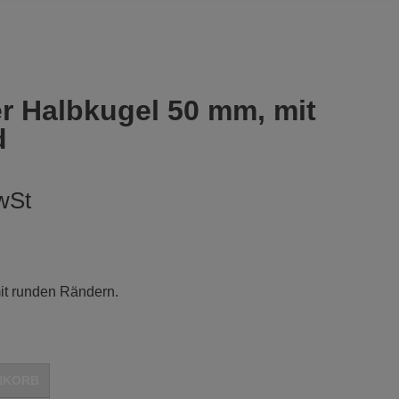
r Halbkugel 50 mm, mit
d
wSt
it runden Rändern.
Alternative:
NKORB