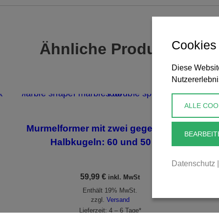
Cookies
Ähnliche Produkte
Diese Website
Nutzererlebni
ALLE COO
Murmelformer mit zwei gegenseitigen
BEARBEIT
Halbkugeln: 60 und 50 mm
Datenschutz
|
59,99
€
inkl. MwSt
Enthält 19% MwSt.
zzgl.
Versand
Lieferzeit: 4 – 6 Tage*