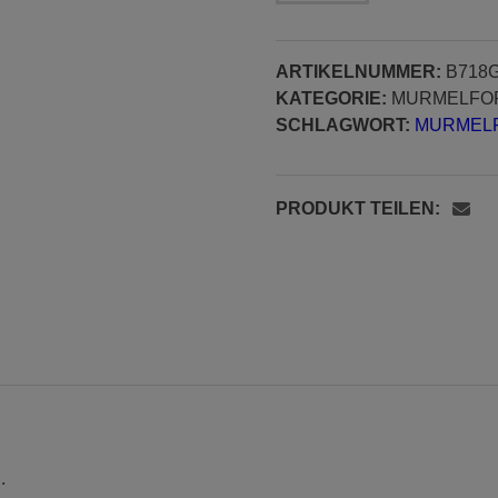
50
mm,
ARTIKELNUMMER:
B718
mit
KATEGORIE:
MURMELFO
rundem
SCHLAGWORT:
MURMELF
Rand
Menge
PRODUKT TEILEN:
.