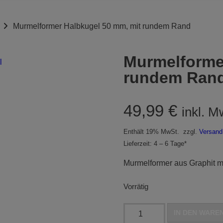
Murmelformer Halbkugel 50 mm, mit rundem Rand
Murmelforme
rundem Ran
49,99
€
inkl. M
Enthält 19% MwSt.
zzgl.
Versand
Lieferzeit: 4 – 6 Tage*
Murmelformer aus Graphit m
Vorrätig
Murmelformer
IN DEN WARE
Halbkugel