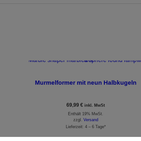
Murmelformer mit neun Halbkugeln
69,99
€
inkl. MwSt
Enthält 19% MwSt.
zzgl.
Versand
Lieferzeit: 4 – 6 Tage*