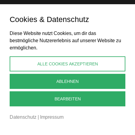
Cookies & Datenschutz
Diese Website nutzt Cookies, um dir das
Banküberweisung
bestmögliche Nutzererlebnis auf unserer Website zu
ermöglichen.
KONTAKT
ALLE COOKIES AKZEPTIEREN
info@perlenpresse.de
ABLEHNEN
Vertrag widerrufen
BEARBEITEN
Datenschutz
|
Impressum
2026 - PERLENPRESSE.DE