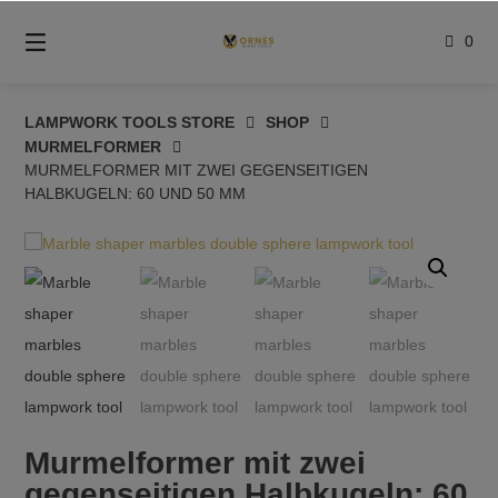
Springe
zum
0
Inhalt
LAMPWORK TOOLS STORE
SHOP
MURMELFORMER
MURMELFORMER MIT ZWEI GEGENSEITIGEN
HALBKUGELN: 60 UND 50 MM
Murmelformer mit zwei
gegenseitigen Halbkugeln: 60