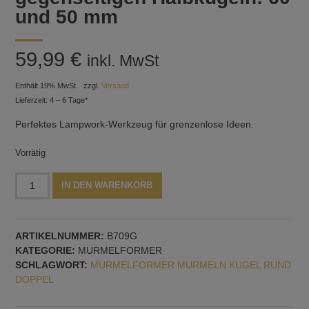
und 50 mm
59,99
€
inkl. MwSt
Enthält 19% MwSt.
zzgl.
Versand
Lieferzeit: 4 – 6 Tage*
Perfektes Lampwork-Werkzeug für grenzenlose Ideen.
Vorrätig
Murmelformer
Alternative:
IN DEN WARENKORB
mit
zwei
gegenseitigen
ARTIKELNUMMER:
B709G
Halbkugeln:
KATEGORIE:
MURMELFORMER
60
SCHLAGWORT:
MURMELFORMER MURMELN KUGEL RUND
und
DOPPEL
50
mm
Menge