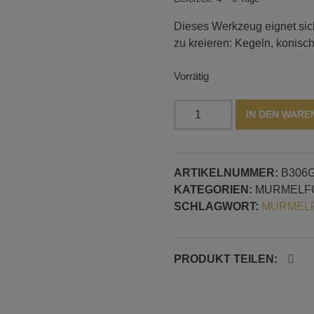
Dieses Werkzeug eignet sic
zu kreieren: Kegeln, konisc
Vorrätig
Formwerkzeug
IN DEN WAR
für
konische
und
ARTIKELNUMMER:
B306
runde
KATEGORIEN:
MURMELF
Perlen
SCHLAGWORT:
MURMELF
Menge
PRODUKT TEILEN: