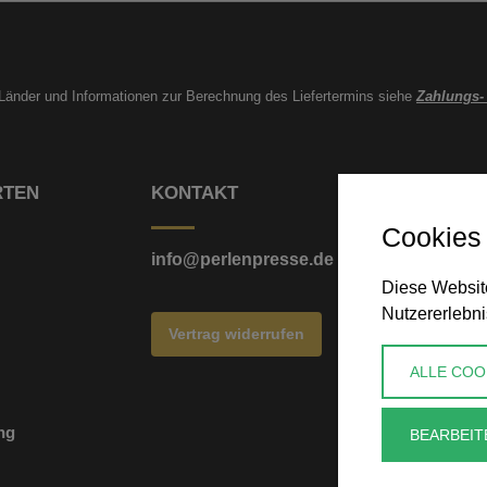
e Länder und Informationen zur Berechnung des Liefertermins siehe
Zahlungs-
RTEN
KONTAKT
Cookies
info@perlenpresse.de
Diese Website
Nutzererlebni
Vertrag widerrufen
ALLE COO
ng
BEARBEIT