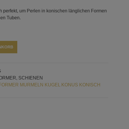
h perfekt, um Perlen in konischen länglichen Formen
hen Tuben.
Alternative:
ENKORB
G
ORMER
,
SCHIENEN
ORMER MURMELN KUGEL KONUS KONISCH