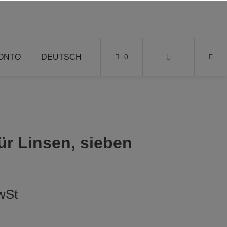
KONTO
DEUTSCH
0
ür Linsen, sieben
wSt