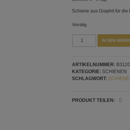
Schiene aus Graphit für die
Vorrätig
V-
IN DEN WAR
Schienen
für
Linsen,
ARTIKELNUMMER:
B312
sieben
KATEGORIE:
SCHIENEN
Formen
SCHLAGWORT:
SCHIENE
Menge
PRODUKT TEILEN: