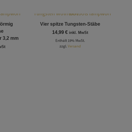
förmig
Vier spitze Tungsten-Stäbe
he
14,99
€
inkl. MwSt
r 3,2 mm
Enthält 19% MwSt.
panne:
zzgl.
Versand
wSt