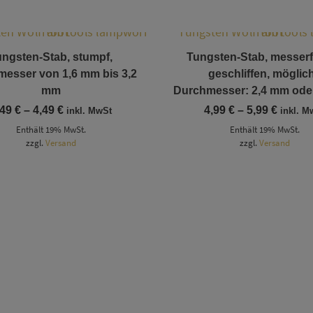
Dieses Produkt weist mehrere Varianten auf. Die Optionen können auf der Produktseite gewählt werden
Dieses Produkt weist mehrere Varianten auf. Die Optionen können auf der Produktseite gewählt werden
ungsten-Stab, stumpf,
Tungsten-Stab, messer
esser von 1,6 mm bis 3,2
geschliffen, möglic
mm
Durchmesser: 2,4 mm ode
Preisspanne:
Preiss
,49
€
–
4,49
€
4,99
€
–
5,99
€
inkl. MwSt
inkl. M
2,49 €
4,99 €
Enthält 19% MwSt.
Enthält 19% MwSt.
bis
bis
zzgl.
Versand
4,49 €
zzgl.
Versand
5,99 €