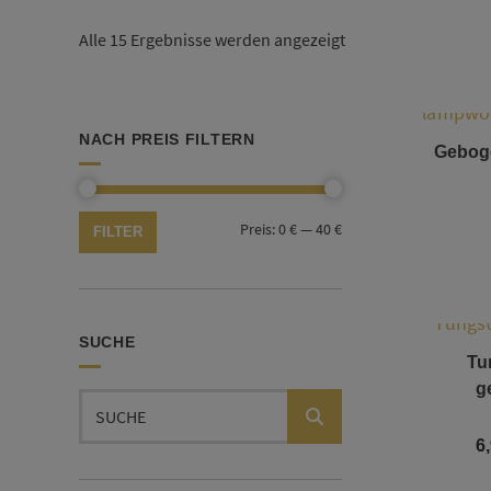
Alle 15 Ergebnisse werden angezeigt
NACH PREIS FILTERN
Geboge
Min.
Max.
Preis:
0 €
—
40 €
FILTER
Preis
Preis
SUCHE
Tu
g
Suchen
nach:
6