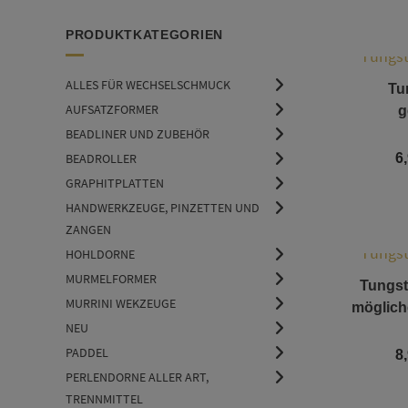
PRODUKTKATEGORIEN
ALLES FÜR WECHSELSCHMUCK
Tu
AUFSATZFORMER
g
BEADLINER UND ZUBEHÖR
BEADROLLER
6
GRAPHITPLATTEN
HANDWERKZEUGE, PINZETTEN UND
ZANGEN
HOHLDORNE
MURMELFORMER
Tungste
MURRINI WEKZEUGE
möglich
NEU
PADDEL
8
PERLENDORNE ALLER ART,
TRENNMITTEL