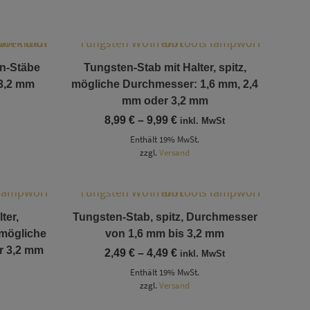
Dieses Produkt weist mehrere Varianten auf. Die Optionen können auf der Produktseite gewählt werden
en-Stäbe
Tungsten-Stab mit Halter, spitz,
 3,2 mm
mögliche Durchmesser: 1,6 mm, 2,4
mm oder 3,2 mm
Preisspanne:
8,99
€
–
9,99
€
inkl. MwSt
8,99 €
Enthält 19% MwSt.
bis
zzgl.
Versand
9,99 €
Dieses Produkt weist mehrere Varianten auf. Die Optionen können auf der Produktseite gewählt werden
ter,
Tungsten-Stab, spitz, Durchmesser
 mögliche
von 1,6 mm bis 3,2 mm
r 3,2 mm
Preisspanne:
2,49
€
–
4,49
€
inkl. MwSt
2,49 €
Enthält 19% MwSt.
bis
zzgl.
Versand
4,49 €