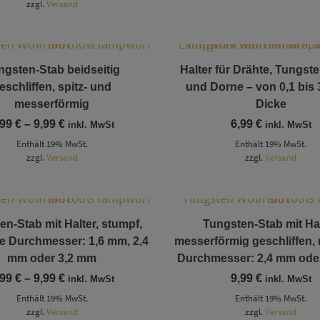
zzgl.
Versand
9,99 €
Dieses Produkt weist mehrere Varianten auf. Die Optionen können auf der Produktseite gewählt werden
ngsten-Stab beidseitig
Halter für Drähte, Tungst
eschliffen, spitz- und
und Dorne – von 0,1 bis
messerförmig
Dicke
Preisspanne:
,99
€
–
9,99
€
6,99
€
inkl. MwSt
inkl. MwSt
6,99 €
Enthält 19% MwSt.
Enthält 19% MwSt.
bis
zzgl.
Versand
9,99 €
zzgl.
Versand
Dieses Produkt weist mehrere Varianten auf. Die Optionen können auf der Produktseite gewählt werden
Dieses Produkt weist mehrere Varianten auf. Die Optionen können auf der Produktseite gewählt werden
n-Stab mit Halter, stumpf,
Tungsten-Stab mit Hal
e Durchmesser: 1,6 mm, 2,4
messerförmig geschliffen,
mm oder 3,2 mm
Durchmesser: 2,4 mm ode
Preisspanne:
,99
€
–
9,99
€
9,99
€
inkl. MwSt
inkl. MwSt
8,99 €
Enthält 19% MwSt.
Enthält 19% MwSt.
bis
zzgl.
Versand
9,99 €
zzgl.
Versand