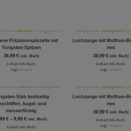
ne Präzisionspinzette mit
Lochzange mit Wolfram-Bei
Tungsten-Spitzen
mm
36,99
€
39,99
€
inkl. MwSt
inkl. MwSt
Enthält 19% MwSt.
Enthält 19% MwSt.
zzgl.
Versand
zzgl.
Versand
Dieses Produkt weist mehrere Varianten auf. Die Optionen können auf der Produktseite gewählt werden
ngsten-Stab beidseitig
Lochzange mit Wolfram-Bei
eschliffen, kugel- und
mm
messerförmig
39,99
€
inkl. MwSt
Preisspanne:
,99
€
–
9,99
€
inkl. MwSt
Enthält 19% MwSt.
6,99 €
zzgl.
Versand
Enthält 19% MwSt.
bis