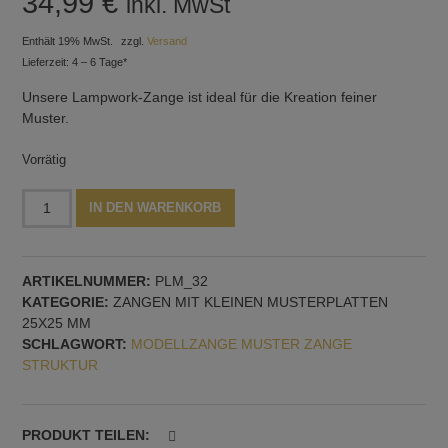
34,99
€
inkl. MwSt
Enthält 19% MwSt.
zzgl.
Versand
Lieferzeit: 4 – 6 Tage*
Unsere Lampwork-Zange ist ideal für die Kreation feiner
Muster.
Vorrätig
Zange
Alternative:
IN DEN WARENKORB
mit
feinem
Rillenmuster
ARTIKELNUMMER:
PLM_32
Menge
KATEGORIE:
ZANGEN MIT KLEINEN MUSTERPLATTEN
25X25 MM
SCHLAGWORT:
MODELLZANGE MUSTER ZANGE
STRUKTUR
PRODUKT TEILEN: