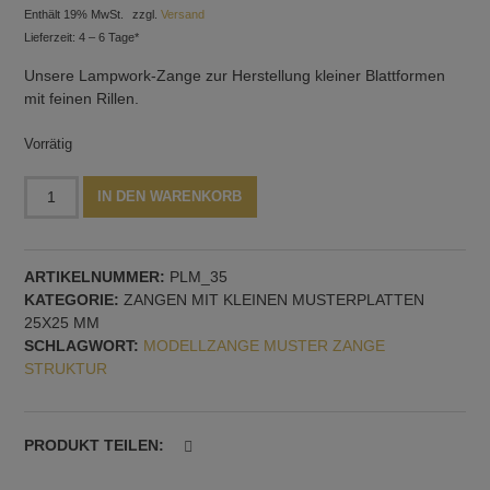
Enthält 19% MwSt.
zzgl.
Versand
Lieferzeit: 4 – 6 Tage*
Unsere Lampwork-Zange zur Herstellung kleiner Blattformen
mit feinen Rillen.
Vorrätig
Zange
Alternative:
IN DEN WARENKORB
mit
feinem
Blattmuster
ARTIKELNUMMER:
PLM_35
Menge
KATEGORIE:
ZANGEN MIT KLEINEN MUSTERPLATTEN
25X25 MM
SCHLAGWORT:
MODELLZANGE MUSTER ZANGE
STRUKTUR
PRODUKT TEILEN: