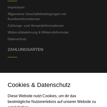
Impressum
Allgemeine Geschäftsbedingungen mit
Kundeninformationen
Zahlungs- und Versandinformationen
Widerrufsbelehrung & Widerrufsformular
Datenschutz
ZAHLUNGSARTEN
Cookies & Datenschutz
Diese Website nutzt Cookies, um dir das
Banküberweisung
bestmögliche Nutzererlebnis auf unserer Website zu