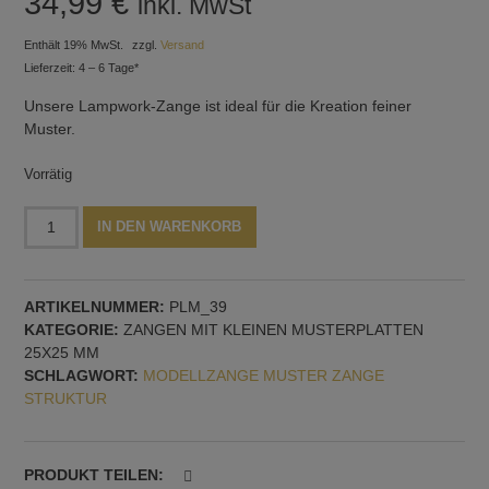
34,99
€
inkl. MwSt
Enthält 19% MwSt.
zzgl.
Versand
Lieferzeit: 4 – 6 Tage*
Unsere Lampwork-Zange ist ideal für die Kreation feiner
Muster.
Vorrätig
Zange
Alternative:
IN DEN WARENKORB
mit
feinem
Sternmuster
ARTIKELNUMMER:
PLM_39
Menge
KATEGORIE:
ZANGEN MIT KLEINEN MUSTERPLATTEN
25X25 MM
SCHLAGWORT:
MODELLZANGE MUSTER ZANGE
STRUKTUR
PRODUKT TEILEN: