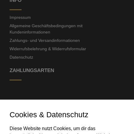
INFO
Impressum
Allgemeine Geschäftsbedingungen mit
Kundeninformationen
Zahlungs- und Versandinformationen
Widerrufsbelehrung & Widerrufsformular
Datenschutz
ZAHLUNGSARTEN
Cookies & Datenschutz
Diese Website nutzt Cookies, um dir das
Banküberweisung