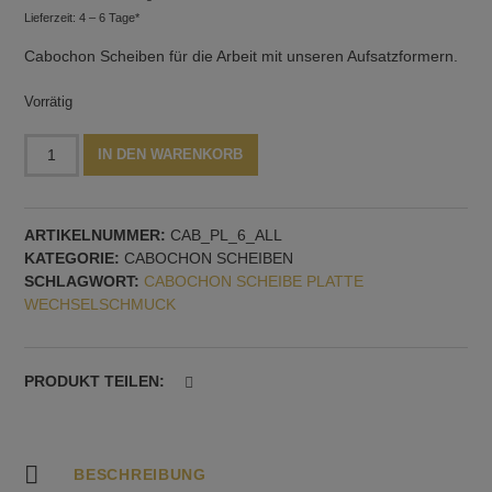
Lieferzeit: 4 – 6 Tage*
Cabochon Scheiben für die Arbeit mit unseren Aufsatzformern.
Vorrätig
Sternförmige
Alternative:
IN DEN WARENKORB
Cabochon
Scheiben,
3
ARTIKELNUMMER:
CAB_PL_6_ALL
Stück,
KATEGORIE:
CABOCHON SCHEIBEN
mit
SCHLAGWORT:
CABOCHON SCHEIBE PLATTE
2,5
WECHSELSCHMUCK
mm
Gewinde
Menge
PRODUKT TEILEN:
BESCHREIBUNG