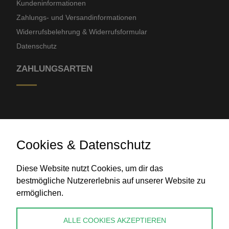
Kundeninformationen
Zahlungs- und Versandinformationen
Widerrufsbelehrung & Widerrufsformular
Datenschutz
ZAHLUNGSARTEN
Cookies & Datenschutz
Diese Website nutzt Cookies, um dir das
Banküberweisung
bestmögliche Nutzererlebnis auf unserer Website zu
ermöglichen.
KONTAKT
ALLE COOKIES AKZEPTIEREN