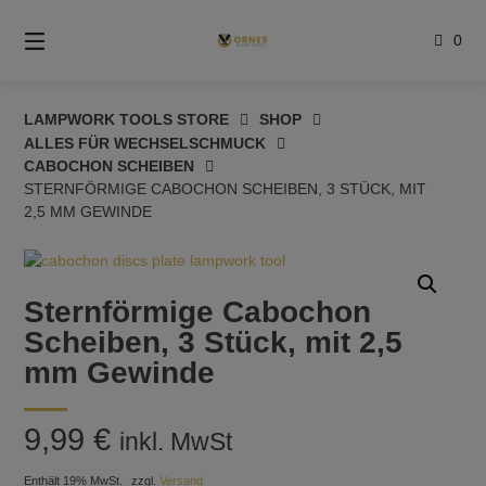
Springe
zum
0
Inhalt
LAMPWORK TOOLS STORE
SHOP
ALLES FÜR WECHSELSCHMUCK
CABOCHON SCHEIBEN
STERNFÖRMIGE CABOCHON SCHEIBEN, 3 STÜCK, MIT
2,5 MM GEWINDE
Sternförmige Cabochon
Scheiben, 3 Stück, mit 2,5
mm Gewinde
9,99
€
inkl. MwSt
Enthält 19% MwSt.
zzgl.
Versand