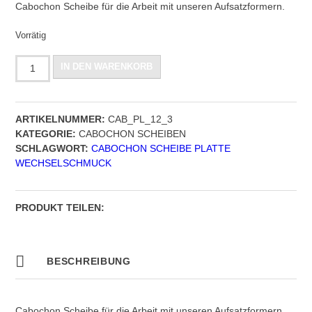
Cabochon Scheibe für die Arbeit mit unseren Aufsatzformern.
Vorrätig
Schmetterling
IN DEN WARENKORB
Cabochon
Scheibe,
mit
ARTIKELNUMMER:
CAB_PL_12_3
2,5
KATEGORIE:
CABOCHON SCHEIBEN
mm
SCHLAGWORT:
CABOCHON SCHEIBE PLATTE
Gewinde,
WECHSELSCHMUCK
Muster
Nr.
3
Menge
PRODUKT TEILEN:
BESCHREIBUNG
Cabochon Scheibe für die Arbeit mit unseren Aufsatzformern.