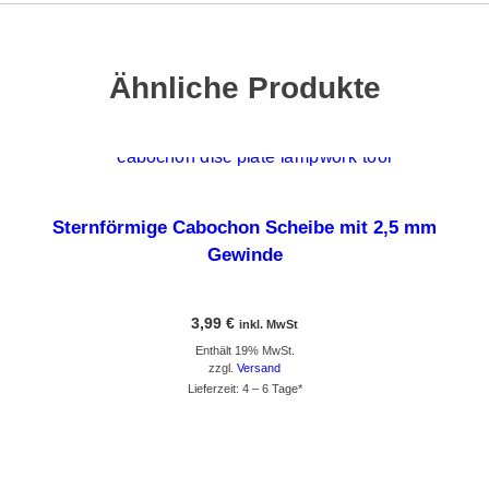
Ähnliche Produkte
Dieses Produkt weist mehrere Varianten auf. Die Optionen können auf der Produktseite gewählt werden
Sternförmige Cabochon Scheibe mit 2,5 mm
Gewinde
3,99
€
inkl. MwSt
Enthält 19% MwSt.
zzgl.
Versand
Lieferzeit: 4 – 6 Tage*
GEHE ZUM PRODUKT