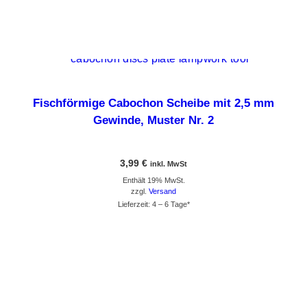
Dieses Produkt weist mehrere Varianten auf. Die Optionen können auf der Produktseite gewählt werden
Fischförmige Cabochon Scheibe mit 2,5 mm
Gewinde, Muster Nr. 2
3,99
€
inkl. MwSt
Enthält 19% MwSt.
zzgl.
Versand
Lieferzeit: 4 – 6 Tage*
GEHE ZUM PRODUKT