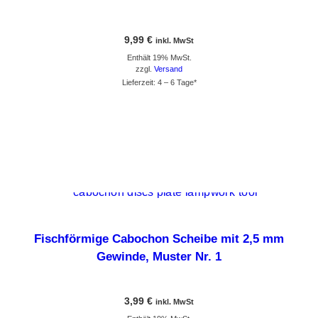
9,99
€
inkl. MwSt
Enthält 19% MwSt.
zzgl.
Versand
Lieferzeit: 4 – 6 Tage*
GEHE ZUM PRODUKT
Dieses Produkt weist mehrere Varianten auf. Die Optionen können auf der Produktseite gewählt werden
Fischförmige Cabochon Scheibe mit 2,5 mm
Gewinde, Muster Nr. 1
3,99
€
inkl. MwSt