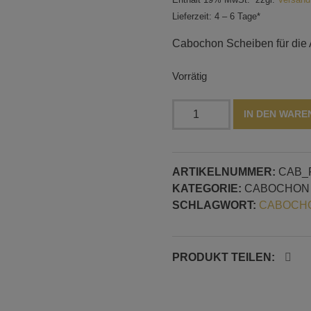
Lieferzeit: 4 – 6 Tage*
Cabochon Scheiben für die A
Vorrätig
Dreieckige
IN DEN WAR
Cabochon
Scheiben,
3
ARTIKELNUMMER:
CAB_
Stück,
KATEGORIE:
CABOCHON
mit
SCHLAGWORT:
CABOCHO
2,5
mm
Gewinde
Menge
PRODUKT TEILEN: