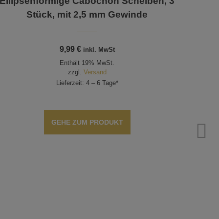
Ellipsenförmige Cabochon Scheiben, 3
Stück, mit 2,5 mm Gewinde
9,99
€
inkl. MwSt
Enthält 19% MwSt.
zzgl.
Versand
Lieferzeit: 4 – 6 Tage*
GEHE ZUM PRODUKT
Blum