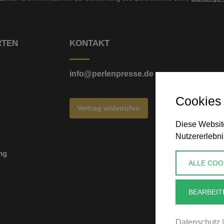
RTEN
KONTAKT
info@perlenpresse.de
Cookies
Vertrag widerrufen
Diese Website
Nutzererlebni
ng
ALLE COO
BEARBEIT
Datenschutz
|