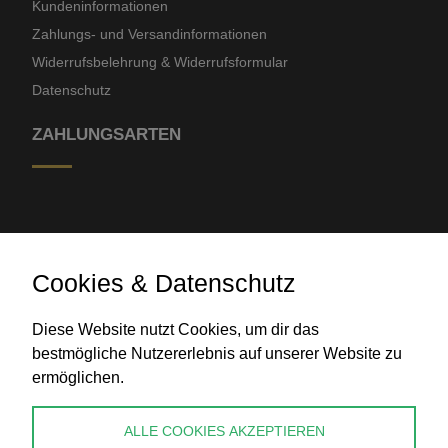
Kundeninformationen
Zahlungs- und Versandinformationen
Widerrufsbelehrung & Widerrufsformular
Datenschutz
ZAHLUNGSARTEN
Cookies & Datenschutz
Diese Website nutzt Cookies, um dir das
Banküberweisung
bestmögliche Nutzererlebnis auf unserer Website zu
ermöglichen.
KONTAKT
ALLE COOKIES AKZEPTIEREN