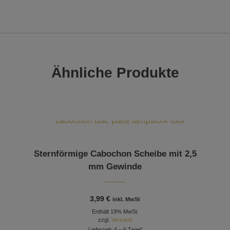
Ähnliche Produkte
Dieses Produkt weist mehrere Varianten auf. Die Optionen können auf der Produktseite gewählt werden
Sternförmige Cabochon Scheibe mit 2,5
mm Gewinde
3,99
€
inkl. MwSt
Enthält 19% MwSt.
zzgl.
Versand
Lieferzeit: 4 – 6 Tage*