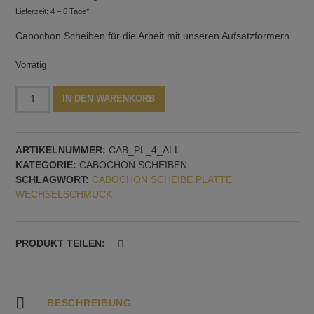
Lieferzeit: 4 – 6 Tage*
Cabochon Scheiben für die Arbeit mit unseren Aufsatzformern.
Vorrätig
Ellipsenförmige
Alternative:
IN DEN WARENKORB
Cabochon
Scheiben,
3
ARTIKELNUMMER:
CAB_PL_4_ALL
Stück,
KATEGORIE:
CABOCHON SCHEIBEN
mit
SCHLAGWORT:
CABOCHON SCHEIBE PLATTE
2,5
WECHSELSCHMUCK
mm
Gewinde
Menge
PRODUKT TEILEN:
BESCHREIBUNG