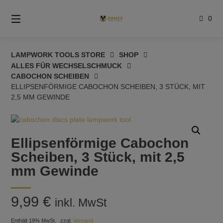
Springe
zum
0
Inhalt
LAMPWORK TOOLS STORE
SHOP
ALLES FÜR WECHSELSCHMUCK
CABOCHON SCHEIBEN
ELLIPSENFÖRMIGE CABOCHON SCHEIBEN, 3 STÜCK, MIT
2,5 MM GEWINDE
Ellipsenförmige Cabochon
Scheiben, 3 Stück, mit 2,5
mm Gewinde
9,99
€
inkl. MwSt
Enthält 19% MwSt.
zzgl.
Versand