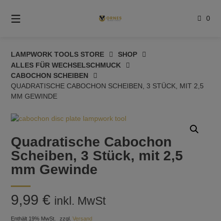
Springe
zum
0
Inhalt
LAMPWORK TOOLS STORE
SHOP
ALLES FÜR WECHSELSCHMUCK
CABOCHON SCHEIBEN
QUADRATISCHE CABOCHON SCHEIBEN, 3 STÜCK, MIT 2,5
MM GEWINDE
Quadratische Cabochon
Scheiben, 3 Stück, mit 2,5
mm Gewinde
9,99
€
inkl. MwSt
Enthält 19% MwSt.
zzgl.
Versand