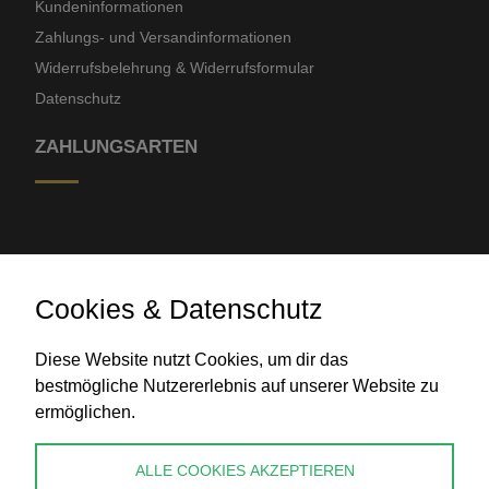
Kundeninformationen
Zahlungs- und Versandinformationen
Widerrufsbelehrung & Widerrufsformular
Datenschutz
ZAHLUNGSARTEN
Cookies & Datenschutz
Diese Website nutzt Cookies, um dir das
Banküberweisung
bestmögliche Nutzererlebnis auf unserer Website zu
ermöglichen.
KONTAKT
ALLE COOKIES AKZEPTIEREN