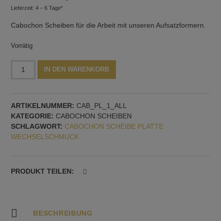
Lieferzeit: 4 – 6 Tage*
Cabochon Scheiben für die Arbeit mit unseren Aufsatzformern.
Vorrätig
Quadratische
Alternative:
IN DEN WARENKORB
Cabochon
Scheiben,
3
ARTIKELNUMMER:
CAB_PL_1_ALL
Stück,
KATEGORIE:
CABOCHON SCHEIBEN
mit
SCHLAGWORT:
CABOCHON SCHEIBE PLATTE
2,5
WECHSELSCHMUCK
mm
Gewinde
Menge
PRODUKT TEILEN:
BESCHREIBUNG