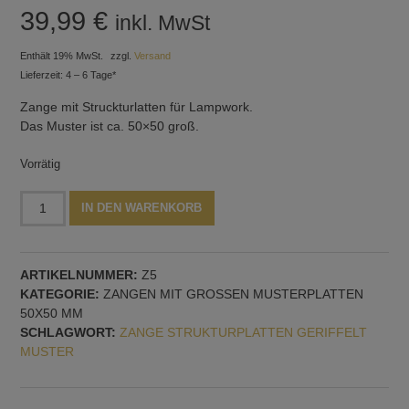
39,99
€
inkl. MwSt
Enthält 19% MwSt.
zzgl.
Versand
Lieferzeit: 4 – 6 Tage*
Zange mit Struckturlatten für Lampwork.
Das Muster ist ca. 50×50 groß.
Vorrätig
Zange
Alternative:
IN DEN WARENKORB
mit
Strukturplatten,
geriffelt,
ARTIKELNUMMER:
Z5
Muster
KATEGORIE:
ZANGEN MIT GROSSEN MUSTERPLATTEN 5
Nr.
0X50 MM
5
SCHLAGWORT:
ZANGE STRUKTURPLATTEN GERIFFELT
Menge
MUSTER