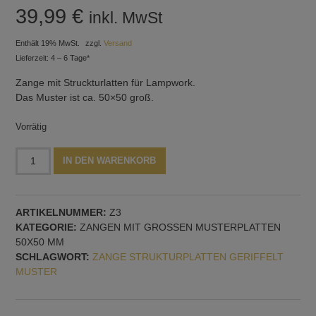
39,99
€
inkl. MwSt
Enthält 19% MwSt.
zzgl.
Versand
Lieferzeit: 4 – 6 Tage*
Zange mit Struckturlatten für Lampwork.
Das Muster ist ca. 50×50 groß.
Vorrätig
Zange
Alternative:
IN DEN WARENKORB
mit
Strukturplatten,
geriffelt,
ARTIKELNUMMER:
Z3
Muster
KATEGORIE:
ZANGEN MIT GROSSEN MUSTERPLATTEN 5
Nr.
0X50 MM
3
SCHLAGWORT:
ZANGE STRUKTURPLATTEN GERIFFELT
Menge
MUSTER