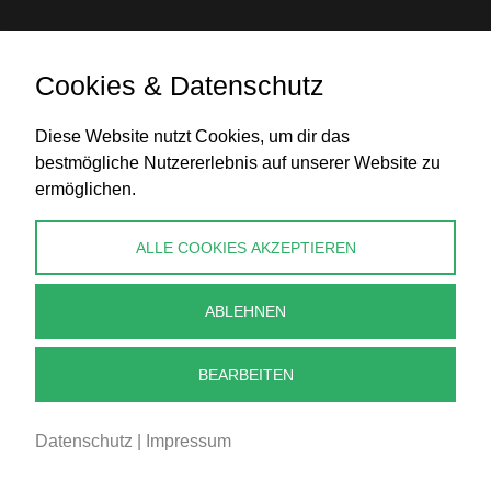
Cookies & Datenschutz
Banküberweisung
Diese Website nutzt Cookies, um dir das
bestmögliche Nutzererlebnis auf unserer Website zu
ermöglichen.
KONTAKT
ALLE COOKIES AKZEPTIEREN
info@perlenpresse.de
ABLEHNEN
Vertrag widerrufen
BEARBEITEN
Datenschutz
|
Impressum
2026 - PERLENPRESSE.DE