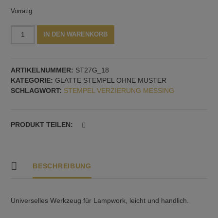
Vorrätig
Stempel
Alternative:
IN DEN WARENKORB
aus
Graphit,
18
ARTIKELNUMMER:
ST27G_18
mm
KATEGORIE:
GLATTE STEMPEL OHNE MUSTER
Durchmesser,
SCHLAGWORT:
STEMPEL VERZIERUNG MESSING
glatt
Menge
PRODUKT TEILEN:
BESCHREIBUNG
Universelles Werkzeug für Lampwork, leicht und handlich.