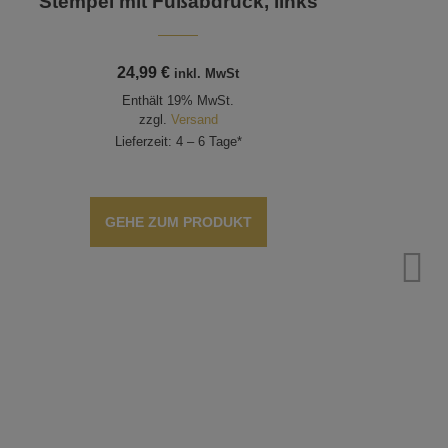
Stempel mit Fußabdruck, links
24,99
€
inkl. MwSt
Enthält 19% MwSt.
zzgl.
Versand
Lieferzeit: 4 – 6 Tage*
GEHE ZUM PRODUKT
S