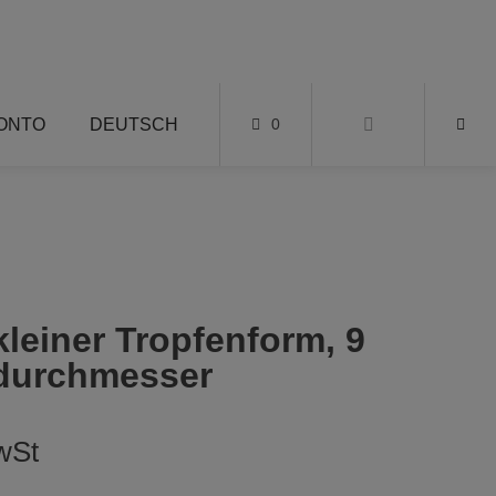
KONTO
DEUTSCH
0
kleiner Tropfenform, 9
durchmesser
wSt