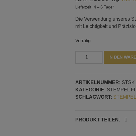
Lieferzeit: 4 – 6 Tage*
Die Verwendung unseres Ste
mit Leichtigkeit und Präzisi
Vorrätig
Stempel
IN DEN WAR
mit
kleiner
Tropfenform,
ARTIKELNUMMER:
STSK
9
KATEGORIE:
STEMPEL F
mm
SCHLAGWORT:
STEMPEL
Stempeldurchmesser
Menge
PRODUKT TEILEN: