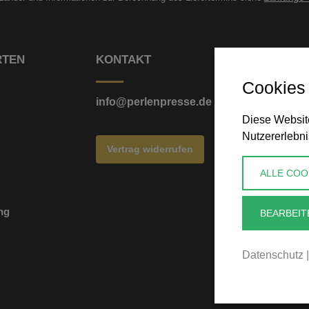
RTEN
KONTAKT
Cookies
info@perlenpresse.de
Diese Website
Nutzererlebni
Vertrag widerrufen
ALLE COO
ng
BEARBEIT
Datenschutz
|