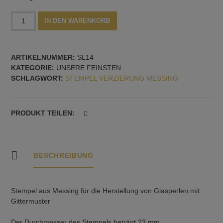
Stempel
Alternative:
IN DEN WARENKORB
mit
zwei
Herzen
ARTIKELNUMMER:
SL14
Menge
KATEGORIE:
UNSERE FEINSTEN
SCHLAGWORT:
STEMPEL VERZIERUNG MESSING
PRODUKT TEILEN:
BESCHREIBUNG
Stempel aus Messing für die Herstellung von Glasperlen mit
Gittermuster
Der Durchmesser des Stempels beträgt 23 mm.