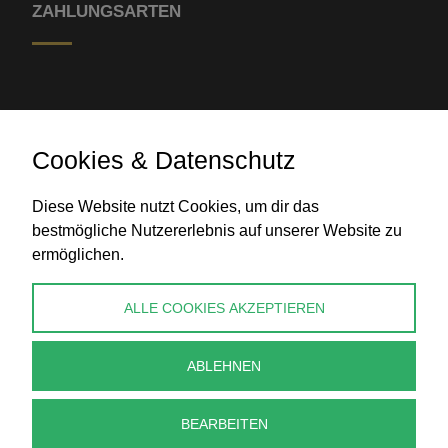
ZAHLUNGSARTEN
Cookies & Datenschutz
Diese Website nutzt Cookies, um dir das
Banküberweisung
bestmögliche Nutzererlebnis auf unserer Website zu
ermöglichen.
KONTAKT
ALLE COOKIES AKZEPTIEREN
info@perlenpresse.de
ABLEHNEN
Vertrag widerrufen
BEARBEITEN