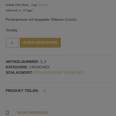
Enthält 19% MwSt.
zzgl.
Versand
Lieferzeit: 4 – 6 Tage*
Perlenpresse mit doppelter Ellipsen Crunch.
Vorrätig
Perlenpresse
Alternative:
IN DEN WARENKORB
mit
doppelter
Ellipse
ARTIKELNUMMER:
3_4
Crunch
KATEGORIE:
CRUNCHES
Menge
SCHLAGWORT:
PERLENPRESSE CRUNCHES
PRODUKT TEILEN:
BESCHREIBUNG