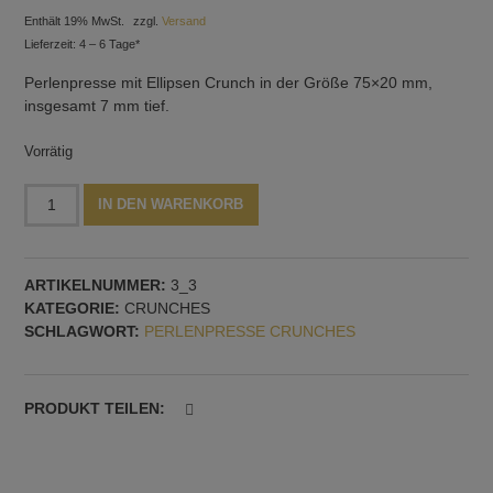
Enthält 19% MwSt.
zzgl.
Versand
Lieferzeit: 4 – 6 Tage*
Perlenpresse mit Ellipsen Crunch in der Größe 75×20 mm,
insgesamt 7 mm tief.
Vorrätig
Perlenpresse
Alternative:
IN DEN WARENKORB
Ellipse
Crunch:
75x20
ARTIKELNUMMER:
3_3
mm,
KATEGORIE:
CRUNCHES
7
SCHLAGWORT:
PERLENPRESSE CRUNCHES
mm
tief
Menge
PRODUKT TEILEN: