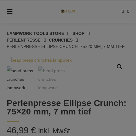
Springe
zum
0
Inhalt
LAMPWORK TOOLS STORE
SHOP
PERLENPRESSE
CRUNCHES
PERLENPRESSE ELLIPSE CRUNCH: 75×20 MM, 7 MM TIEF
Perlenpresse Ellipse Crunch:
75×20 mm, 7 mm tief
46,99
€
inkl. MwSt