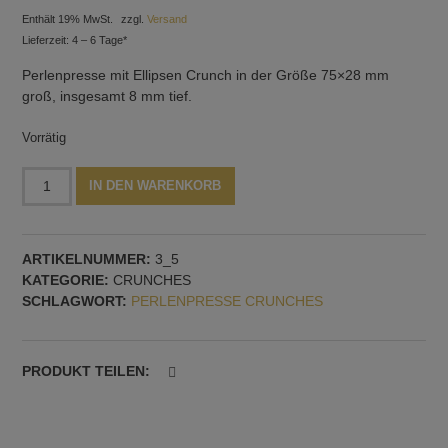
Enthält 19% MwSt.
zzgl.
Versand
Lieferzeit: 4 – 6 Tage*
Perlenpresse mit Ellipsen Crunch in der Größe 75×28 mm
groß, insgesamt 8 mm tief.
Vorrätig
Perlenpresse
Alternative:
IN DEN WARENKORB
Ellipse
Crunch:
75x28
ARTIKELNUMMER:
3_5
mm,
KATEGORIE:
CRUNCHES
8
SCHLAGWORT:
PERLENPRESSE CRUNCHES
mm
tief
Menge
PRODUKT TEILEN: