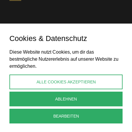
Cookies & Datenschutz
Banküberweisung
Diese Website nutzt Cookies, um dir das
bestmögliche Nutzererlebnis auf unserer Website zu
ermöglichen.
KONTAKT
ALLE COOKIES AKZEPTIEREN
info@perlenpresse.de
ABLEHNEN
Vertrag widerrufen
BEARBEITEN