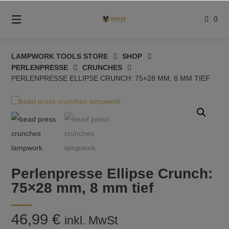
Springe
zum
0
Inhalt
LAMPWORK TOOLS STORE
SHOP
PERLENPRESSE
CRUNCHES
PERLENPRESSE ELLIPSE CRUNCH: 75×28 MM, 8 MM TIEF
Perlenpresse Ellipse Crunch:
75×28 mm, 8 mm tief
46,99
€
inkl. MwSt