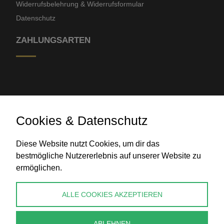
Widerrufsbelehrung & Widerrufsformular
Datenschutz
ZAHLUNGSARTEN
Cookies & Datenschutz
Banküberweisung
Diese Website nutzt Cookies, um dir das
bestmögliche Nutzererlebnis auf unserer Website zu
ermöglichen.
KONTAKT
ALLE COOKIES AKZEPTIEREN
info@perlenpresse.de
ABLEHNEN