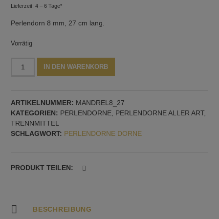
Lieferzeit: 4 – 6 Tage*
Perlendorn 8 mm, 27 cm lang.
Vorrätig
Perlendorn
Alternative:
IN DEN WARENKORB
8
mm,
27
ARTIKELNUMMER:
MANDREL8_27
cm
KATEGORIEN:
PERLENDORNE
,
PERLENDORNE ALLER ART,
lang
TRENNMITTEL
Menge
SCHLAGWORT:
PERLENDORNE DORNE
PRODUKT TEILEN:
BESCHREIBUNG