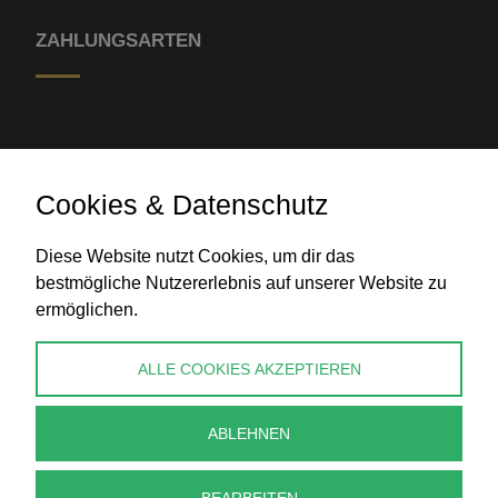
ZAHLUNGSARTEN
Cookies & Datenschutz
Diese Website nutzt Cookies, um dir das
Banküberweisung
bestmögliche Nutzererlebnis auf unserer Website zu
ermöglichen.
KONTAKT
ALLE COOKIES AKZEPTIEREN
info@perlenpresse.de
ABLEHNEN
Vertrag widerrufen