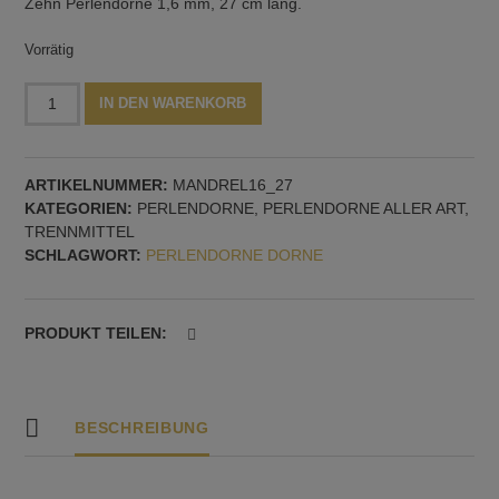
Zehn Perlendorne 1,6 mm, 27 cm lang.
Vorrätig
Perlendorn
Alternative:
IN DEN WARENKORB
1,6
mm,
27
ARTIKELNUMMER:
MANDREL16_27
cm
KATEGORIEN:
PERLENDORNE
,
PERLENDORNE ALLER ART,
lang,
TRENNMITTEL
10
SCHLAGWORT:
PERLENDORNE DORNE
Stück
Menge
PRODUKT TEILEN:
BESCHREIBUNG