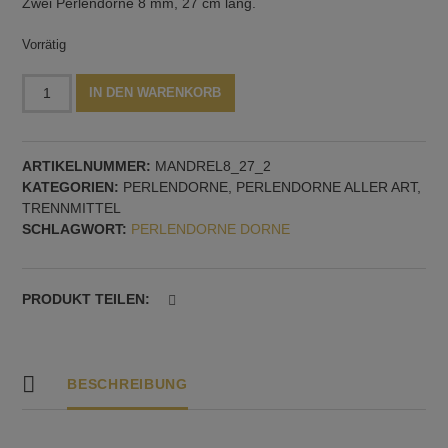
Zwei Perlendorne 8 mm, 27 cm lang.
Vorrätig
Perlendorn
Alternative:
IN DEN WARENKORB
8
mm,
27
ARTIKELNUMMER:
MANDREL8_27_2
cm
KATEGORIEN:
PERLENDORNE
,
PERLENDORNE ALLER ART,
lang,
TRENNMITTEL
2
SCHLAGWORT:
PERLENDORNE DORNE
Stück
Menge
PRODUKT TEILEN:
BESCHREIBUNG