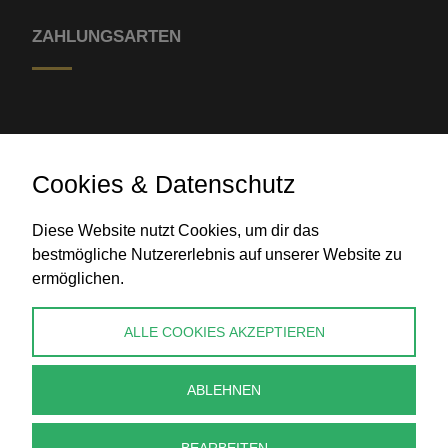
ZAHLUNGSARTEN
Cookies & Datenschutz
Diese Website nutzt Cookies, um dir das
Banküberweisung
bestmögliche Nutzererlebnis auf unserer Website zu
ermöglichen.
KONTAKT
ALLE COOKIES AKZEPTIEREN
info@perlenpresse.de
ABLEHNEN
Vertrag widerrufen