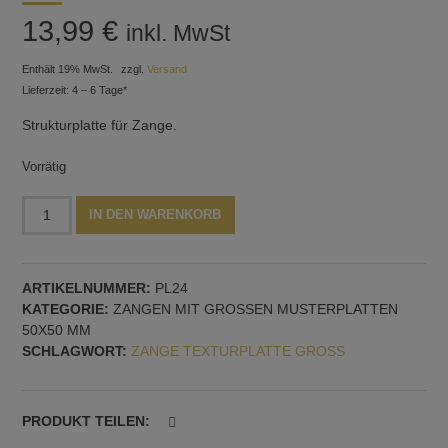
13,99
€
inkl. MwSt
Enthält 19% MwSt.
zzgl.
Versand
Lieferzeit: 4 – 6 Tage*
Strukturplatte für Zange.
Vorrätig
Eine
Alternative:
IN DEN WARENKORB
Strukturplatte
für
Zange,
ARTIKELNUMMER:
PL24
Muster
KATEGORIE:
ZANGEN MIT GROSSEN MUSTERPLATTEN 5
Nr.
0X50 MM
24
SCHLAGWORT:
ZANGE TEXTURPLATTE GROSS
Menge
PRODUKT TEILEN: