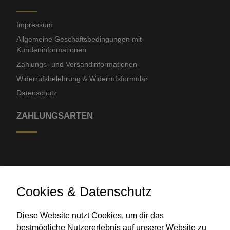
Impressum
Allgemeine Geschäftsbedingungen mit
Kundeninformationen
Zahlungs- und Versandinformationen
Widerrufsbelehrung & Widerrufsformular
Datenschutz
ZAHLUNGSARTEN
Cookies & Datenschutz
Diese Website nutzt Cookies, um dir das
Banküberweisung
bestmögliche Nutzererlebnis auf unserer Website zu