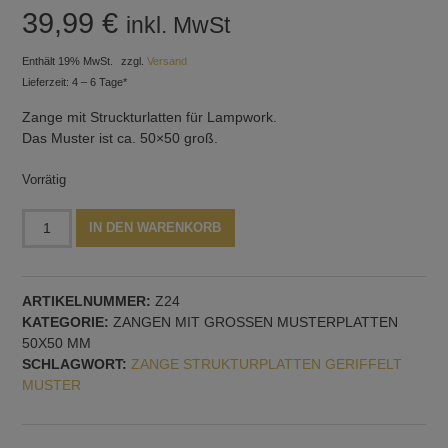
39,99
€
inkl. MwSt
Enthält 19% MwSt.
zzgl.
Versand
Lieferzeit: 4 – 6 Tage*
Zange mit Struckturlatten für Lampwork.
Das Muster ist ca. 50×50 groß.
Vorrätig
Zange
Alternative:
IN DEN WARENKORB
mit
Strukturplatten,
geriffelt,
ARTIKELNUMMER:
Z24
Muster
KATEGORIE:
ZANGEN MIT GROSSEN MUSTERPLATTEN 5
Nr.
0X50 MM
24
SCHLAGWORT:
ZANGE STRUKTURPLATTEN GERIFFELT
Menge
MUSTER