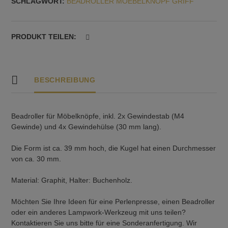
SCHLAGWORT:
BEADROLLER MOEBELKNOPF GRIFF
Nr.
22
Menge
PRODUKT TEILEN:
BESCHREIBUNG
Beadroller für Möbelknöpfe, inkl. 2x Gewindestab (M4
Gewinde) und 4x Gewindehülse (30 mm lang).
Die Form ist ca. 39 mm hoch, die Kugel hat einen Durchmesser
von ca. 30 mm.
Material: Graphit, Halter: Buchenholz.
Möchten Sie Ihre Ideen für eine Perlenpresse, einen Beadroller
oder ein anderes Lampwork-Werkzeug mit uns teilen?
Kontaktieren Sie uns bitte für eine Sonderanfertigung. Wir