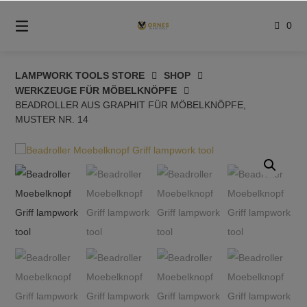
Springe
zum
0
Inhalt
LAMPWORK TOOLS STORE
SHOP
WERKZEUGE FÜR MÖBELKNÖPFE
BEADROLLER AUS GRAPHIT FÜR MÖBELKNÖPFE,
MUSTER NR. 14