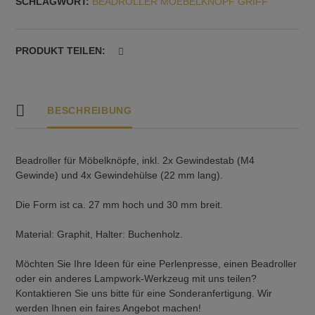
SCHLAGWORT:
BEADROLLER MOEBELKNOPF GRIFF
Nr.
14
Menge
PRODUKT TEILEN:
BESCHREIBUNG
Beadroller für Möbelknöpfe, inkl. 2x Gewindestab (M4
Gewinde) und 4x Gewindehülse (22 mm lang).
Die Form ist ca. 27 mm hoch und 30 mm breit.
Material: Graphit, Halter: Buchenholz.
Möchten Sie Ihre Ideen für eine Perlenpresse, einen Beadroller
oder ein anderes Lampwork-Werkzeug mit uns teilen?
Kontaktieren Sie uns bitte für eine Sonderanfertigung. Wir
werden Ihnen ein faires Angebot machen!