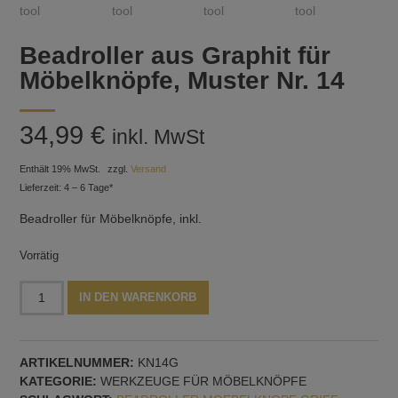
Beadroller aus Graphit für
Möbelknöpfe, Muster Nr. 14
34,99
€
inkl. MwSt
Enthält 19% MwSt.
zzgl.
Versand
Lieferzeit: 4 – 6 Tage*
Beadroller für Möbelknöpfe, inkl.
Vorrätig
Beadroller
Alternative:
IN DEN WARENKORB
aus
Graphit
für
ARTIKELNUMMER:
KN14G
Möbelknöpfe,
KATEGORIE:
WERKZEUGE FÜR MÖBELKNÖPFE
Muster