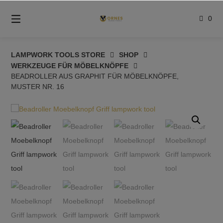
Springe
zum
0
Inhalt
LAMPWORK TOOLS STORE
SHOP
WERKZEUGE FÜR MÖBELKNÖPFE
BEADROLLER AUS GRAPHIT FÜR MÖBELKNÖPFE,
MUSTER NR. 16