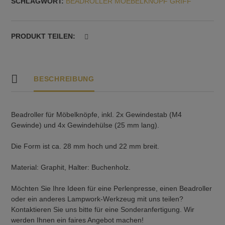
SCHLAGWORT:
BEADROLLER MOEBELKNOPF GRIFF
Nr.
16
Menge
PRODUKT TEILEN:
BESCHREIBUNG
Beadroller für Möbelknöpfe, inkl. 2x Gewindestab (M4
Gewinde) und 4x Gewindehülse (25 mm lang).
Die Form ist ca. 28 mm hoch und 22 mm breit.
Material: Graphit, Halter: Buchenholz.
Möchten Sie Ihre Ideen für eine Perlenpresse, einen Beadroller
oder ein anderes Lampwork-Werkzeug mit uns teilen?
Kontaktieren Sie uns bitte für eine Sonderanfertigung. Wir
werden Ihnen ein faires Angebot machen!