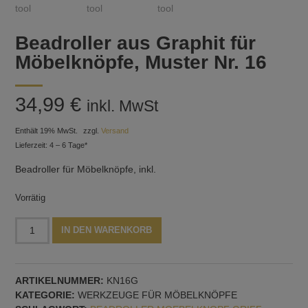
Beadroller aus Graphit für
Möbelknöpfe, Muster Nr. 16
34,99
€
inkl. MwSt
Enthält 19% MwSt.
zzgl.
Versand
Lieferzeit: 4 – 6 Tage*
Beadroller für Möbelknöpfe, inkl.
Vorrätig
Beadroller
Alternative:
IN DEN WARENKORB
aus
Graphit
für
ARTIKELNUMMER:
KN16G
Möbelknöpfe,
KATEGORIE:
WERKZEUGE FÜR MÖBELKNÖPFE
Muster