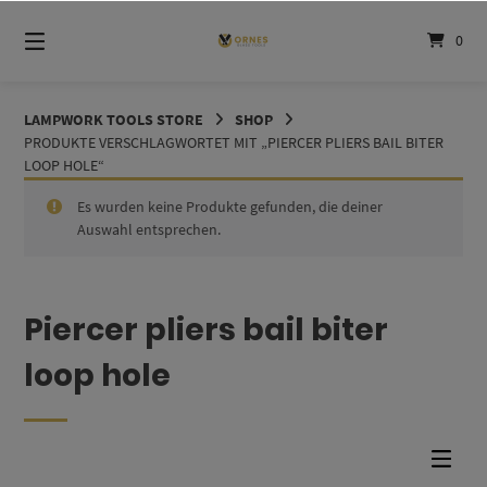
Springe
zum
0
Inhalt
LAMPWORK TOOLS STORE
SHOP
PRODUKTE VERSCHLAGWORTET MIT „PIERCER PLIERS BAIL BITER
LOOP HOLE“
Es wurden keine Produkte gefunden, die deiner
Auswahl entsprechen.
Piercer pliers bail biter
loop hole