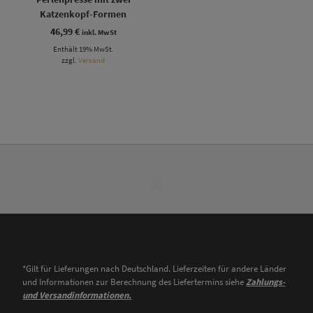
Katzenkopf-Formen
46,99
€
inkl. MwSt
Enthält 19% MwSt.
zzgl.
Versand
*Gilt für Lieferungen nach Deutschland. Lieferzeiten für andere Länder
und Informationen zur Berechnung des Liefertermins siehe
Zahlungs-
und Versandinformationen.