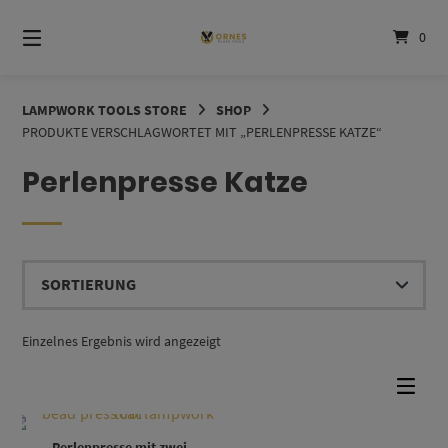
Springe
zum
0
Inhalt
LAMPWORK TOOLS STORE
SHOP
PRODUKTE VERSCHLAGWORTET MIT „PERLENPRESSE KATZE“
Perlenpresse Katze
Einzelnes Ergebnis wird angezeigt
Perlenpresse mit zwei