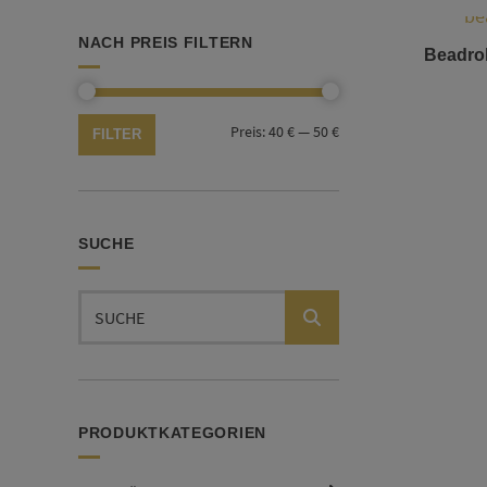
NACH PREIS FILTERN
Beadrol
Min.
Max.
Preis:
40 €
—
50 €
FILTER
Preis
Preis
SUCHE
Suchen
nach:
PRODUKTKATEGORIEN