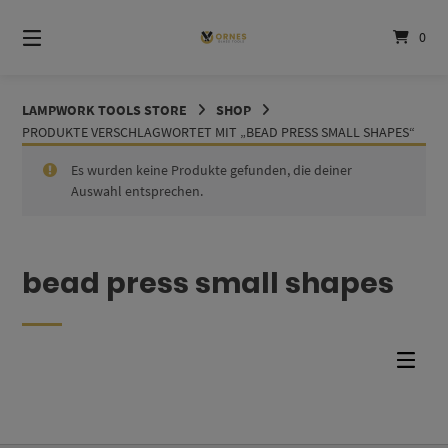
Springe
zum
0
Inhalt
LAMPWORK TOOLS STORE
SHOP
PRODUKTE VERSCHLAGWORTET MIT „BEAD PRESS SMALL SHAPES“
Es wurden keine Produkte gefunden, die deiner
Auswahl entsprechen.
bead press small shapes