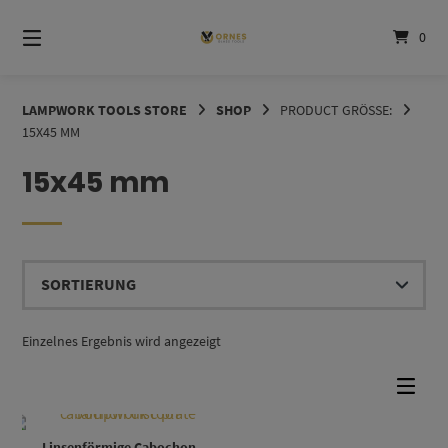
Springe
zum
0
Inhalt
LAMPWORK TOOLS STORE
SHOP
PRODUCT GRÖSSE:
15X45 MM
15x45 mm
Einzelnes Ergebnis wird angezeigt
Dieses Produkt weist mehrere Varianten auf. Die Optionen können auf der Produktseite gewählt werden
Linsenförmige Cabochon