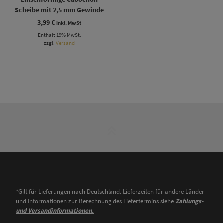
Scheibe mit 2,5 mm Gewinde
3,99
€
inkl. MwSt
Enthält 19% MwSt.
zzgl.
Versand
*Gilt für Lieferungen nach Deutschland. Lieferzeiten für andere Länder
und Informationen zur Berechnung des Liefertermins siehe
Zahlungs-
und Versandinformationen.