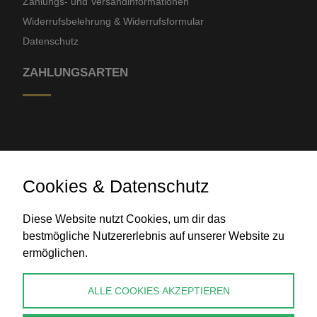
Zahlungs- und Versandinformationen
Widerrufsbelehrung & Widerrufsformular
Datenschutz
ZAHLUNGSARTEN
Cookies & Datenschutz
Banküberweisung
Diese Website nutzt Cookies, um dir das
bestmögliche Nutzererlebnis auf unserer Website zu
ermöglichen.
KONTAKT
ALLE COOKIES AKZEPTIEREN
info@perlenpresse.de