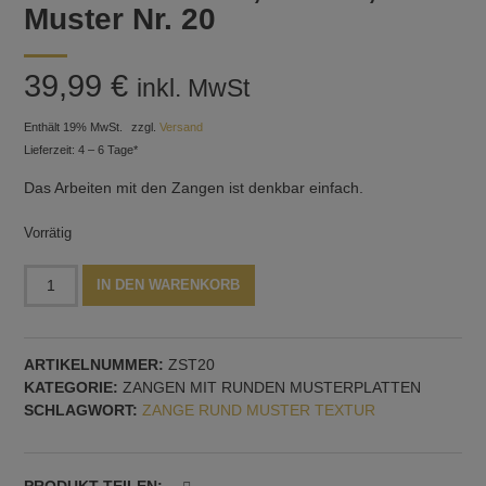
Muster Nr. 20
39,99
€
inkl. MwSt
Enthält 19% MwSt.
zzgl.
Versand
Lieferzeit: 4 – 6 Tage*
Das Arbeiten mit den Zangen ist denkbar einfach.
Vorrätig
Zange
Alternative:
IN DEN WARENKORB
mit
runden
Platten,
ARTIKELNUMMER:
ZST20
Dreiecksmuster,
KATEGORIE:
ZANGEN MIT RUNDEN MUSTERPLATTEN
30
SCHLAGWORT:
ZANGE RUND MUSTER TEXTUR
mm,
Muster
Nr.
20
PRODUKT TEILEN: