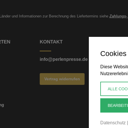
e Länder und Informationen zur Berechnung des Liefertermins siehe
Zahlungs-
RTEN
KONTAKT
Cookies
info@perlenpresse.de
Diese Website
Nutzererlebni
Vertrag widerrufen
ALLE COO
ng
BEARBEIT
Datenschutz
|