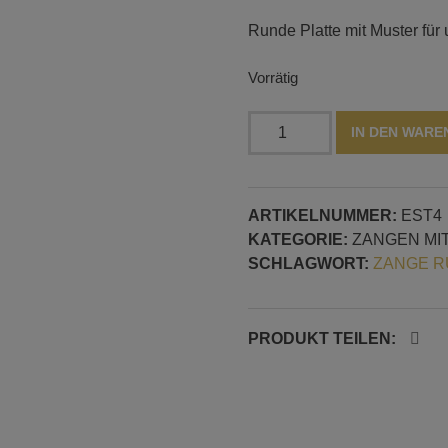
Runde Platte mit Muster für
Vorrätig
Runde
IN DEN WAR
Platte
für
Zange,
ARTIKELNUMMER:
EST4
Muster
KATEGORIE:
ZANGEN MI
Nr.
SCHLAGWORT:
ZANGE R
4
Menge
PRODUKT TEILEN: