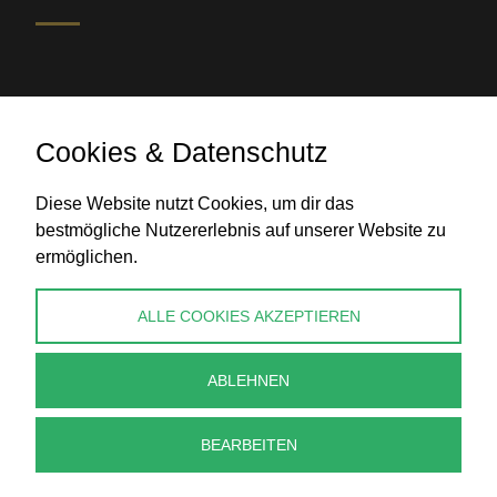
Cookies & Datenschutz
Diese Website nutzt Cookies, um dir das
Banküberweisung
bestmögliche Nutzererlebnis auf unserer Website zu
ermöglichen.
KONTAKT
ALLE COOKIES AKZEPTIEREN
info@perlenpresse.de
ABLEHNEN
Vertrag widerrufen
BEARBEITEN