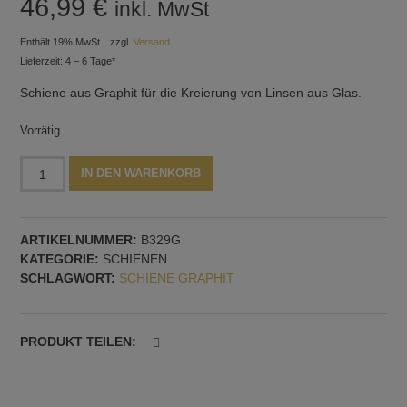
46,99
€
inkl. MwSt
Enthält 19% MwSt.
zzgl.
Versand
Lieferzeit: 4 – 6 Tage*
Schiene aus Graphit für die Kreierung von Linsen aus Glas.
Vorrätig
V-
Alternative:
IN DEN WARENKORB
Schienen
für
Linsen,
ARTIKELNUMMER:
B329G
sieben
KATEGORIE:
SCHIENEN
Formen,
SCHLAGWORT:
SCHIENE GRAPHIT
Muster
Nr.
2
Menge
PRODUKT TEILEN: