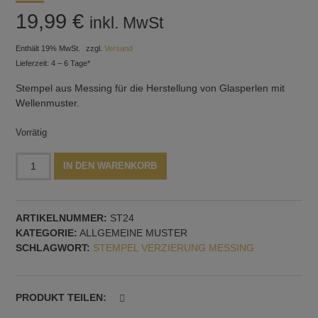
19,99
€
inkl. MwSt
Enthält 19% MwSt.
zzgl.
Versand
Lieferzeit: 4 – 6 Tage*
Stempel aus Messing für die Herstellung von Glasperlen mit
Wellenmuster.
Vorrätig
Stempel
Alternative:
IN DEN WARENKORB
Wellenmuster,
30
mm
ARTIKELNUMMER:
ST24
Durchmesser,
KATEGORIE:
ALLGEMEINE MUSTER
Muster
SCHLAGWORT:
STEMPEL VERZIERUNG MESSING
Nr.
24
Menge
PRODUKT TEILEN: