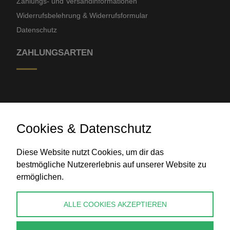
Zahlungs- und Versandinformationen
Widerrufsbelehrung & Widerrufsformular
Datenschutz
ZAHLUNGSARTEN
Cookies & Datenschutz
Diese Website nutzt Cookies, um dir das
Banküberweisung
bestmögliche Nutzererlebnis auf unserer Website zu
ermöglichen.
KONTAKT
ALLE COOKIES AKZEPTIEREN
info@perlenpresse.de