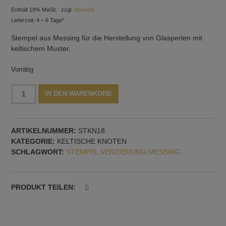
Enthält 19% MwSt.
zzgl.
Versand
Lieferzeit: 4 – 6 Tage*
Stempel aus Messing für die Herstellung von Glasperlen mit
keltischem Muster.
Vorrätig
Stempel
Alternative:
IN DEN WARENKORB
mit
keltischen
Knoten,
ARTIKELNUMMER:
STKN18
Muster
KATEGORIE:
KELTISCHE KNOTEN
Nr.
SCHLAGWORT:
STEMPEL VERZIERUNG MESSING
18
Menge
PRODUKT TEILEN: