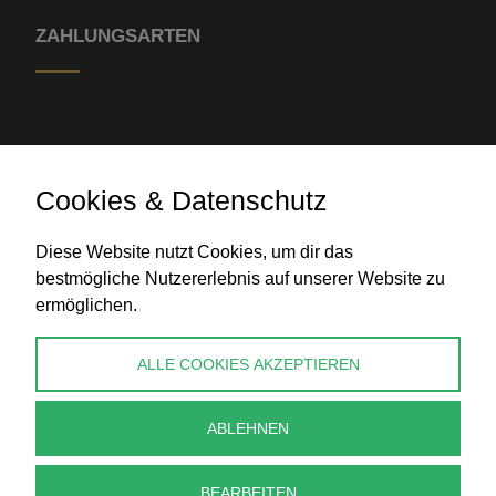
ZAHLUNGSARTEN
Cookies & Datenschutz
Diese Website nutzt Cookies, um dir das
Banküberweisung
bestmögliche Nutzererlebnis auf unserer Website zu
ermöglichen.
KONTAKT
ALLE COOKIES AKZEPTIEREN
info@perlenpresse.de
ABLEHNEN
Vertrag widerrufen
BEARBEITEN