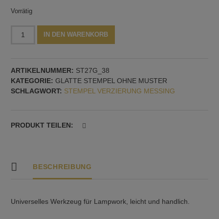
Vorrätig
Stempel
Alternative:
IN DEN WARENKORB
aus
Graphit,
38
ARTIKELNUMMER:
ST27G_38
mm
KATEGORIE:
GLATTE STEMPEL OHNE MUSTER
Durchmesser,
SCHLAGWORT:
STEMPEL VERZIERUNG MESSING
glatt
Menge
PRODUKT TEILEN:
BESCHREIBUNG
Universelles Werkzeug für Lampwork, leicht und handlich.