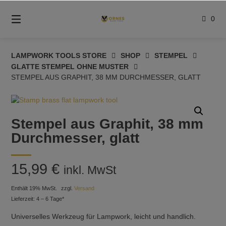
Springe
zum
0
Inhalt
LAMPWORK TOOLS STORE
SHOP
STEMPEL
GLATTE STEMPEL OHNE MUSTER
STEMPEL AUS GRAPHIT, 38 MM DURCHMESSER, GLATT
Stempel aus Graphit, 38 mm
Durchmesser, glatt
15,99
€
inkl. MwSt
Enthält 19% MwSt.
zzgl.
Versand
Lieferzeit: 4 – 6 Tage*
Universelles Werkzeug für Lampwork, leicht und handlich.