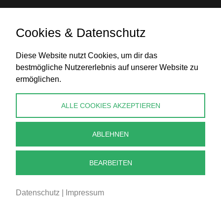
Cookies & Datenschutz
Diese Website nutzt Cookies, um dir das
Banküberweisung
bestmögliche Nutzererlebnis auf unserer Website zu
ermöglichen.
KONTAKT
ALLE COOKIES AKZEPTIEREN
info@perlenpresse.de
ABLEHNEN
Vertrag widerrufen
BEARBEITEN
Datenschutz
|
Impressum
2026 - PERLENPRESSE.DE