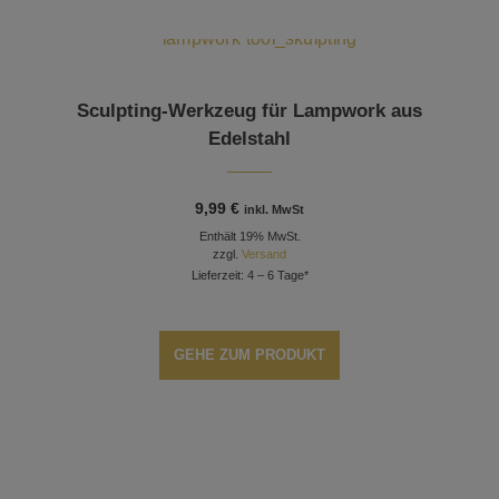
Dieses Produkt weist mehrere Varianten auf. Die Optionen können auf der Produktseite gewählt werden
Sculpting-Werkzeug für Lampwork aus
Edelstahl
9,99
€
inkl. MwSt
Enthält 19% MwSt.
zzgl.
Versand
Lieferzeit: 4 – 6 Tage*
GEHE ZUM PRODUKT