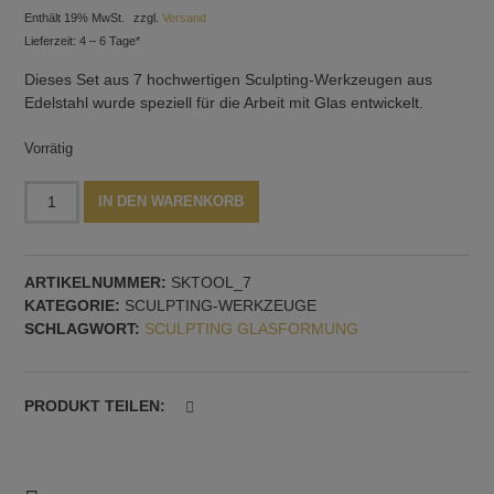
Enthält 19% MwSt.
zzgl.
Versand
Lieferzeit: 4 – 6 Tage*
Dieses Set aus 7 hochwertigen Sculpting-Werkzeugen aus
Edelstahl wurde speziell für die Arbeit mit Glas entwickelt.
Vorrätig
Sculpting-
Alternative:
IN DEN WARENKORB
Werkzeug
für
Lampwork
ARTIKELNUMMER:
SKTOOL_7
aus
KATEGORIE:
SCULPTING-WERKZEUGE
Edelstahl,
SCHLAGWORT:
SCULPTING GLASFORMUNG
7
Stück
im
Set
PRODUKT TEILEN:
5-
12
mm
Menge