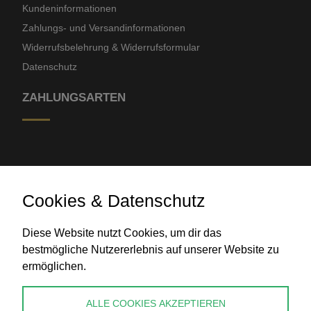
Kundeninformationen
Zahlungs- und Versandinformationen
Widerrufsbelehrung & Widerrufsformular
Datenschutz
ZAHLUNGSARTEN
Cookies & Datenschutz
Diese Website nutzt Cookies, um dir das
Banküberweisung
bestmögliche Nutzererlebnis auf unserer Website zu
ermöglichen.
KONTAKT
ALLE COOKIES AKZEPTIEREN