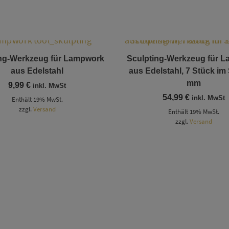
Dieses Produkt weist mehrere Varianten auf. Die Optionen können auf der Produktseite gewählt werden
ing-Werkzeug für Lampwork
Sculpting-Werkzeug für 
aus Edelstahl
aus Edelstahl, 7 Stück im 
mm
9,99
€
inkl. MwSt
54,99
€
inkl. MwSt
Enthält 19% MwSt.
zzgl.
Versand
Enthält 19% MwSt.
zzgl.
Versand