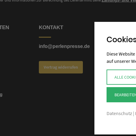
nder und Informationen zur Berechnung des Liefertermins siehe
Zahlungs- und Ve
TEN
KONTAKT
Cookies
info@perlenpresse.de
Diese Website 
auf unserer W
Vertrag widerrufen
ALLE COOKI
g
BEARBEITE
Datenschutz
|