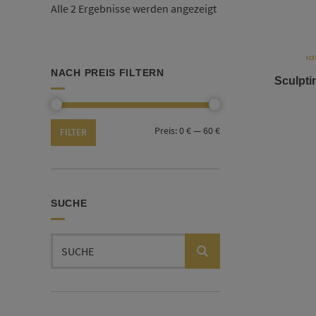
Alle 2 Ergebnisse werden angezeigt
NACH PREIS FILTERN
Sculpt
Min.
Max.
Preis:
0 €
—
60 €
FILTER
Preis
Preis
SUCHE
Suchen
nach: