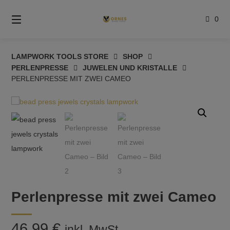
Springe
zum
0
Inhalt
LAMPWORK TOOLS STORE
SHOP
PERLENPRESSE
JUWELEN UND KRISTALLE
PERLENPRESSE MIT ZWEI CAMEO
Perlenpresse mit zwei Cameo
46,99
€
inkl. MwSt