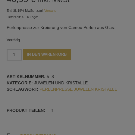
Enthält 19% MwSt.
zzgl.
Versand
Lieferzeit: 4 – 6 Tage*
Perlenpresse zur Kreierung von Cameo Perlen aus Glas.
Vorrätig
Perlenpresse
Alternative:
IN DEN WARENKORB
mit
zwei
Cameo
ARTIKELNUMMER:
5_8
Menge
KATEGORIE:
JUWELEN UND KRISTALLE
SCHLAGWORT:
PERLENPRESSE JUWELEN KRISTALLE
PRODUKT TEILEN: