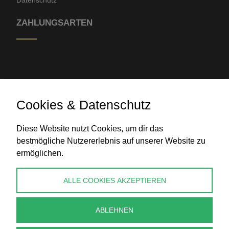
Datenschutz
ZAHLUNGSARTEN
Cookies & Datenschutz
Banküberweisung
Diese Website nutzt Cookies, um dir das
bestmögliche Nutzererlebnis auf unserer Website zu
ermöglichen.
KONTAKT
ALLE COOKIES AKZEPTIEREN
info@perlenpresse.de
ABLEHNEN
Vertrag widerrufen